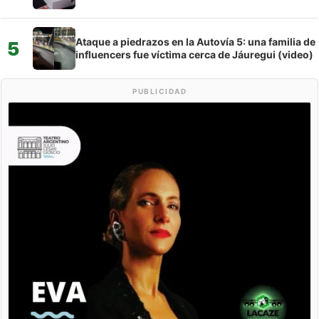
Ataque a piedrazos en la Autovía 5: una familia de
5
influencers fue víctima cerca de Jáuregui (video)
PUBLICIDAD