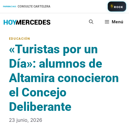
Saltar
CONSULTE CARTELERA
FARMACIAS:
ROCK
al
contenido
Menú
«Turistas por un
Día»: alumnos de
Altamira conocieron
el Concejo
Deliberante
23 junio, 2026