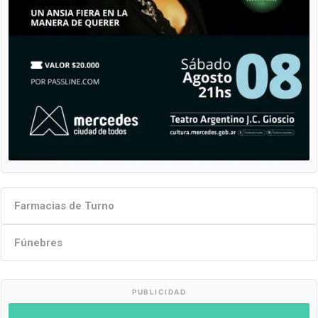
Farmacias de Turno
Fúnebres
PUBLICIDAD