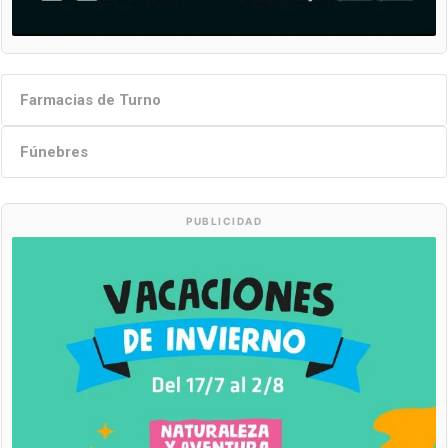
Farmacias de Turno
Fúnebres
PUBLICIDAD