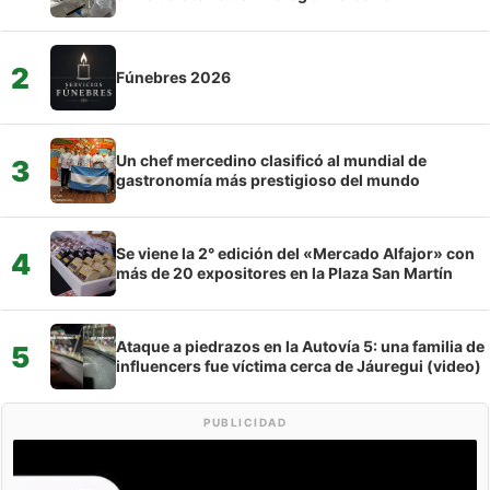
2
Fúnebres 2026
Un chef mercedino clasificó al mundial de
3
gastronomía más prestigioso del mundo
Se viene la 2° edición del «Mercado Alfajor» con
4
más de 20 expositores en la Plaza San Martín
Ataque a piedrazos en la Autovía 5: una familia de
5
influencers fue víctima cerca de Jáuregui (video)
PUBLICIDAD