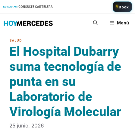
Saltar
CONSULTE CARTELERA
FARMACIAS:
ROCK
al
contenido
Menú
El Hospital Dubarry
suma tecnología de
punta en su
Laboratorio de
Virología Molecular
25 junio, 2026