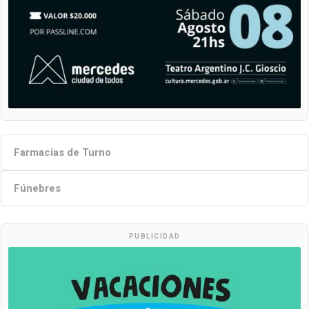
Farmacias de Turno
Fúnebres
PUBLICIDAD