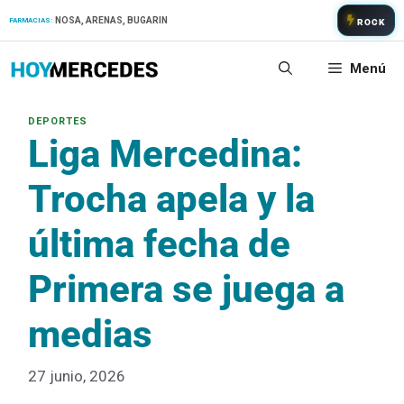
Saltar
NOSA, ARENAS, BUGARIN
FARMACIAS:
ROCK
al
contenido
Menú
Liga Mercedina:
Trocha apela y la
última fecha de
Primera se juega a
medias
27 junio, 2026