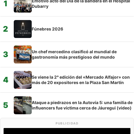
Emotivo acto del Día de la Bandera en el Hospital
1
Dubarry
2
Fúnebres 2026
Un chef mercedino clasificó al mundial de
3
gastronomía más prestigioso del mundo
Se viene la 2° edición del «Mercado Alfajor» con
4
más de 20 expositores en la Plaza San Martín
Ataque a piedrazos en la Autovía 5: una familia de
5
influencers fue víctima cerca de Jáuregui (video)
PUBLICIDAD