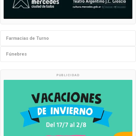
Farmacias de Turno
Fúnebres
PUBLICIDAD