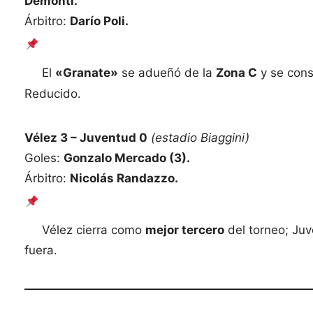
Demonti.
Árbitro:
Darío Poli.
El
«Granate»
se adueñó de la
Zona C
y se cons
Reducido.
Vélez 3 – Juventud 0
(estadio Biaggini)
Goles:
Gonzalo Mercado (3).
Árbitro:
Nicolás Randazzo.
Vélez cierra como
mejor tercero
del torneo; Ju
fuera.