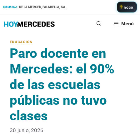
Saltar
DE LA MERCED, FALABELLA, SAN PATRICIO
FARMACIAS:
ROCK
al
contenido
Menú
Paro docente en
Mercedes: el 90%
de las escuelas
públicas no tuvo
clases
30 junio, 2026