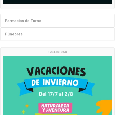
Farmacias de Turno
Fúnebres
PUBLICIDAD