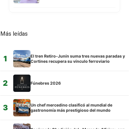
Más leídas
El tren Retiro-Junín suma tres nuevas paradas y
1
Cortines recupera su vínculo ferroviario
2
Fúnebres 2026
Un chef mercedino clasificó al mundial de
3
gastronomía más prestigioso del mundo