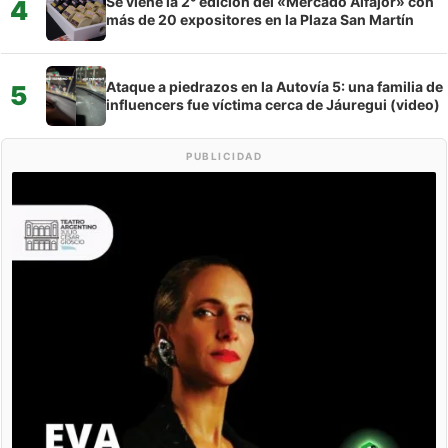
Se viene la 2° edición del «Mercado Alfajor» con
4
más de 20 expositores en la Plaza San Martín
Ataque a piedrazos en la Autovía 5: una familia de
5
influencers fue víctima cerca de Jáuregui (video)
PUBLICIDAD