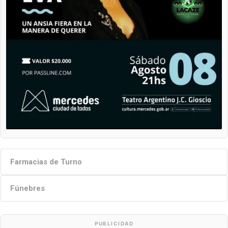
Farmacias de Turno
Fúnebres
PUBLICIDAD