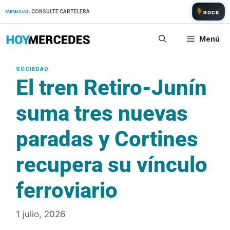
Saltar
CONSULTE CARTELERA
FARMACIAS:
ROCK
al
contenido
Menú
El tren Retiro-Junín
suma tres nuevas
paradas y Cortines
recupera su vínculo
ferroviario
1 julio, 2026