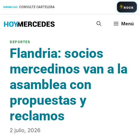
Saltar
CONSULTE CARTELERA
FARMACIAS:
ROCK
al
contenido
Menú
Flandria: socios
mercedinos van a la
asamblea con
propuestas y
reclamos
2 julio, 2026