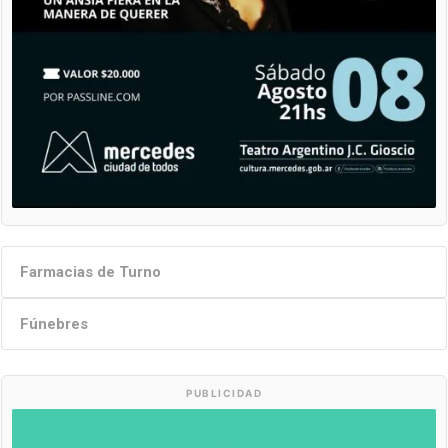
Farmacias de Turno
Fúnebres
PUBLICIDAD