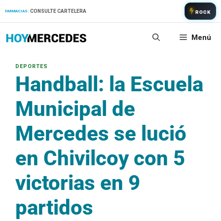
Saltar
CONSULTE CARTELERA
FARMACIAS:
ROCK
al
contenido
Menú
Handball: la Escuela
Municipal de
Mercedes se lució
en Chivilcoy con 5
victorias en 9
partidos