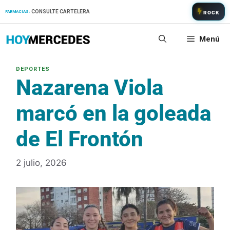
Saltar
CONSULTE CARTELERA
FARMACIAS:
ROCK
al
contenido
Menú
Nazarena Viola
marcó en la goleada
de El Frontón
2 julio, 2026