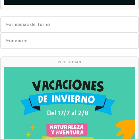
Farmacias de Turno
Fúnebres
PUBLICIDAD