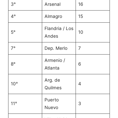
3°
Arsenal
16
4°
Almagro
15
Flandria / Los
5°
10
Andes
7°
Dep. Merlo
7
Armenio /
8°
6
Atlanta
Arg. de
10°
4
Quilmes
Puerto
11°
3
Nuevo