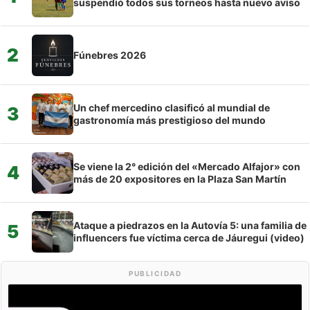
suspendió todos sus torneos hasta nuevo aviso
2
Fúnebres 2026
Un chef mercedino clasificó al mundial de
3
gastronomía más prestigioso del mundo
Se viene la 2° edición del «Mercado Alfajor» con
4
más de 20 expositores en la Plaza San Martín
Ataque a piedrazos en la Autovía 5: una familia de
5
influencers fue víctima cerca de Jáuregui (video)
PUBLICIDAD