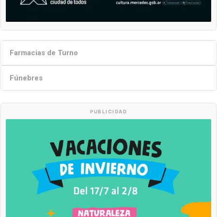
Farmacias de Turno
Fúnebres
PUBLICIDAD