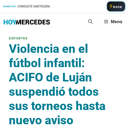
Saltar
CONSULTE CARTELERA
FARMACIAS:
ROCK
al
contenido
Menú
Violencia en el
fútbol infantil:
ACIFO de Luján
suspendió todos
sus torneos hasta
nuevo aviso