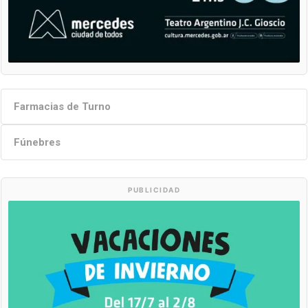
Farmacias de Turno
Fúnebres
PUBLICIDAD