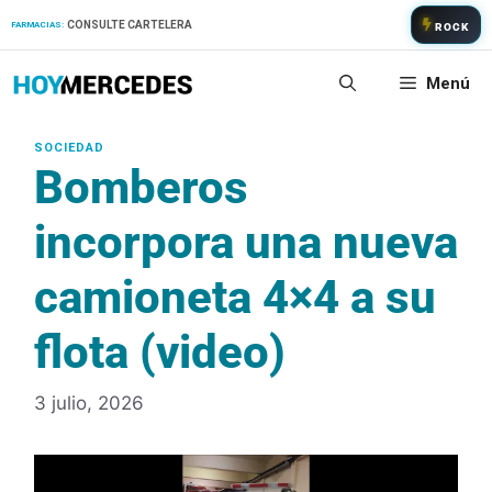
Saltar
CONSULTE CARTELERA
FARMACIAS:
ROCK
al
contenido
Menú
Bomberos
incorpora una nueva
camioneta 4×4 a su
flota (video)
3 julio, 2026