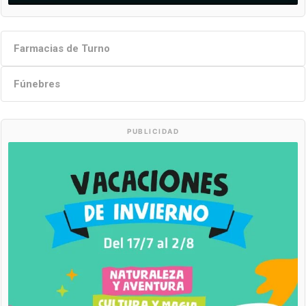
Farmacias de Turno
Fúnebres
PUBLICIDAD