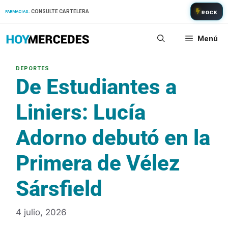
Saltar
CONSULTE CARTELERA
FARMACIAS:
ROCK
al
contenido
Menú
De Estudiantes a
Liniers: Lucía
Adorno debutó en la
Primera de Vélez
Sársfield
4 julio, 2026