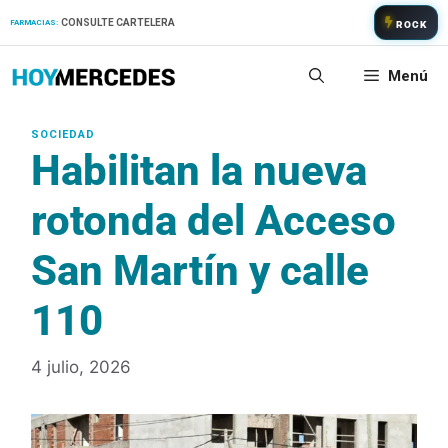
Saltar
CONSULTE CARTELERA
FARMACIAS:
ROCK
al
contenido
Menú
Habilitan la nueva
rotonda del Acceso
San Martín y calle
110
4 julio, 2026