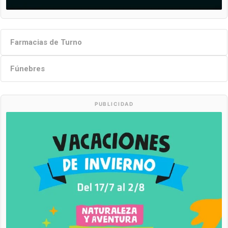
Farmacias de Turno
Fúnebres
PUBLICIDAD