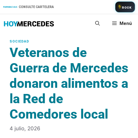
Saltar
CONSULTE CARTELERA
FARMACIAS:
ROCK
al
contenido
Menú
Veteranos de
Guerra de Mercedes
donaron alimentos a
la Red de
Comedores local
4 julio, 2026