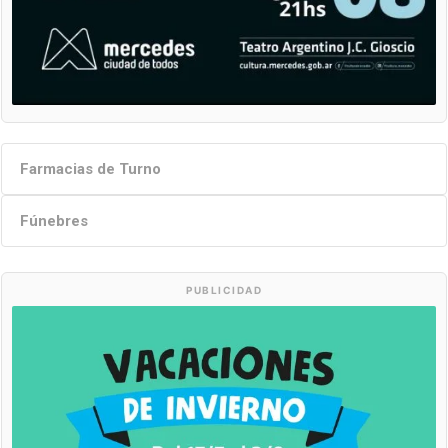
Farmacias de Turno
Fúnebres
PUBLICIDAD