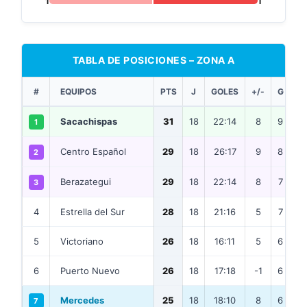
1
1
TABLA DE POSICIONES – ZONA A
#
EQUIPOS
PTS
J
GOLES
+/-
G
E
Sacachispas
31
18
22:14
8
9
4
1
Centro Español
29
18
26:17
9
8
5
2
Berazategui
29
18
22:14
8
7
8
3
4
Estrella del Sur
28
18
21:16
5
7
7
5
Victoriano
26
18
16:11
5
6
8
6
Puerto Nuevo
26
18
17:18
-1
6
8
Mercedes
25
18
18:10
8
6
7
7