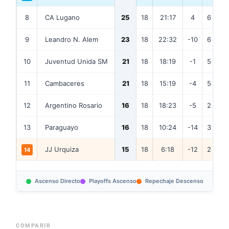
8
CA Lugano
25
18
21:17
4
6
7
9
Leandro N. Alem
23
18
22:32
-10
6
5
10
Juventud Unida SM
21
18
18:19
-1
5
6
11
Cambaceres
21
18
15:19
-4
5
6
12
Argentino Rosario
16
18
18:23
-5
2
10
13
Paraguayo
16
18
10:24
-14
3
7
JJ Urquiza
15
18
6:18
-12
2
9
14
Ascenso Directo
Playoffs Ascenso
Repechaje Descenso
COMPARIR