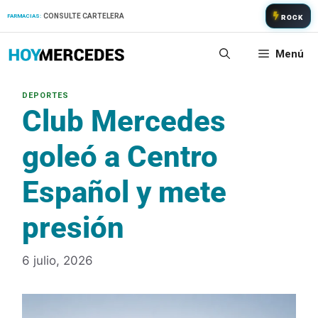
Saltar
CONSULTE CARTELERA
FARMACIAS:
ROCK
al
contenido
Menú
Club Mercedes
goleó a Centro
Español y mete
presión
6 julio, 2026