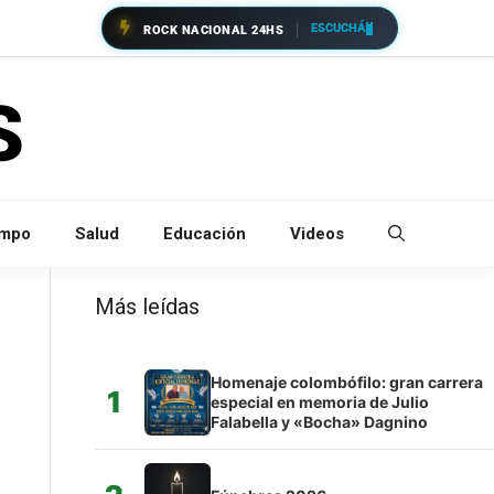
ESCUCHÁ
ROCK NACIONAL 24HS
empo
Salud
Educación
Videos
Más leídas
Homenaje colombófilo: gran carrera
1
especial en memoria de Julio
Falabella y «Bocha» Dagnino