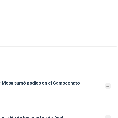
de Mesa sumó podios en el Campeonato
 la ida de los cuartos de final