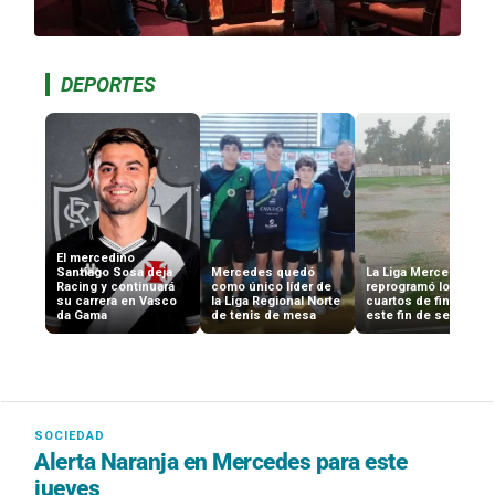
DEPORTES
El mercedino
Santiago Sosa deja
Mercedes quedó
La Liga Mercedina
Racing y continuará
como único líder de
reprogramó los
su carrera en Vasco
la Liga Regional Norte
cuartos de final para
da Gama
de tenis de mesa
este fin de semana
Alerta Naranja en Mercedes para este
jueves