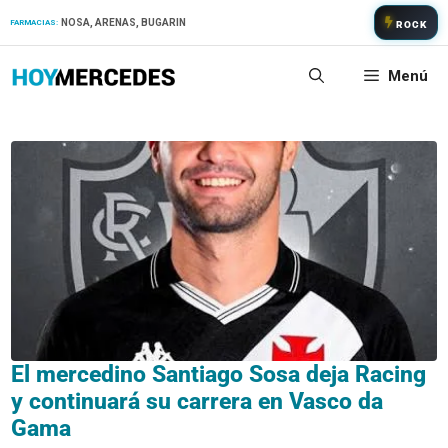
Saltar
NOSA, ARENAS, BUGARIN
FARMACIAS:
ROCK
al
contenido
Menú
El mercedino Santiago Sosa deja Racing
y continuará su carrera en Vasco da
Gama