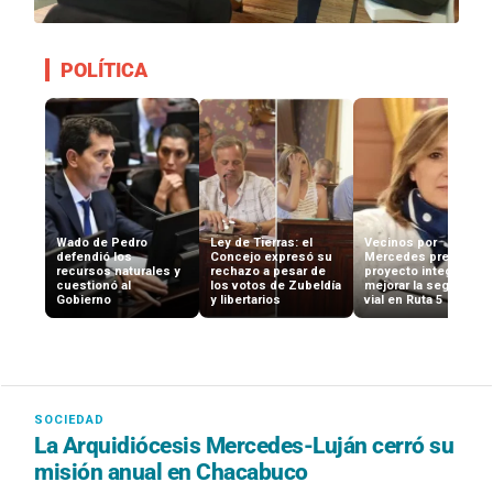
POLÍTICA
Wado de Pedro
Ley de Tierras: el
Vecinos por
defendió los
Concejo expresó su
Mercedes presenta
recursos naturales y
rechazo a pesar de
proyecto integral par
cuestionó al
los votos de Zubeldía
mejorar la seguridad
Gobierno
y libertarios
vial en Ruta 5
La Arquidiócesis Mercedes-Luján cerró su
misión anual en Chacabuco