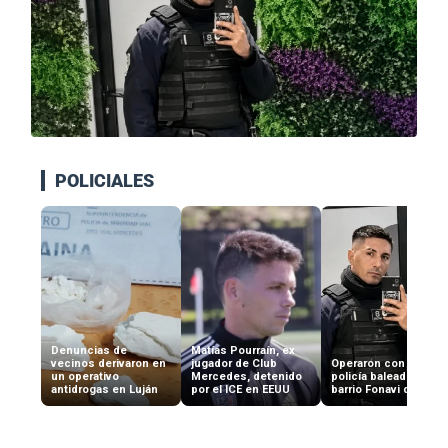
POLICIALES
Denuncias de
Matías Pourraín, ex
vecinos derivaron en
jugador de Club
Operaron con éxito al
un operativo
Mercedes, detenido
policía baleado en el
antidrogas en Luján
por el ICE en EEUU
barrio Fonavi de Lujá