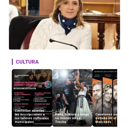
CULTURA
Continúan abiertas
las inscripciones a
Peña, folklore y tango
Canelones se
los talleres culturales
se reúnen en La
estrena en el Cine
municipales
Trocha
Mercedes