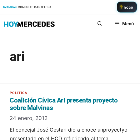
Saltar
CONSULTE CARTELERA
FARMACIAS:
ROCK
al
contenido
Menú
ari
Coalición Cívica Ari presenta proyecto
sobre Malvinas
24 enero, 2012
El concejal José Cestari dio a cnoce unproyectyo
presentado en el HCD refieriendo al tema