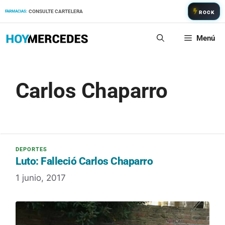
Saltar
CONSULTE CARTELERA
FARMACIAS:
ROCK
al
contenido
Menú
Carlos Chaparro
Luto: Falleció Carlos Chaparro
1 junio, 2017