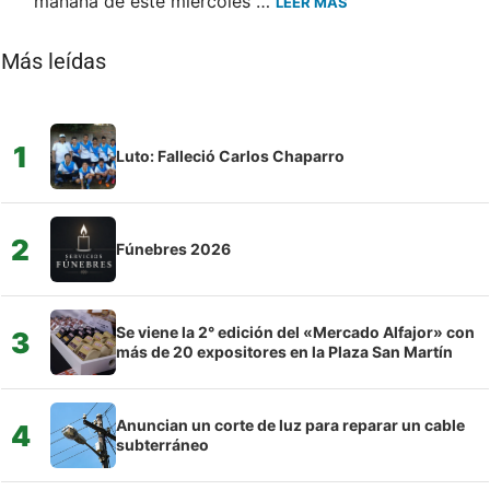
mañana de este miércoles …
LEER MÁS
Más leídas
1
Luto: Falleció Carlos Chaparro
2
Fúnebres 2026
Se viene la 2° edición del «Mercado Alfajor» con
3
más de 20 expositores en la Plaza San Martín
Anuncian un corte de luz para reparar un cable
4
subterráneo