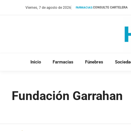
Saltar
Viernes, 7 de agosto de 2026
CONSULTE CARTELERA
FARMACIAS:
al
contenido
Inicio
Farmacias
Fúnebres
Socieda
Fundación Garrahan