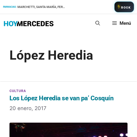
Saltar
MARCHETTI, SANTA MARÍA, FERNANDEZ
FARMACIAS:
ROCK
al
contenido
Menú
López Heredia
Los López Heredia se van pa’ Cosquín
20 enero, 2017