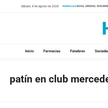
Saltar
Sábado, 8 de agosto de 2026
NOSA, ARENAS, BUGARI
FARMACIAS:
al
contenido
Inicio
Farmacias
Fúnebres
Socieda
patín en club merced