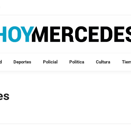
N
d
Deportes
Policial
Política
Cultura
Tie
es