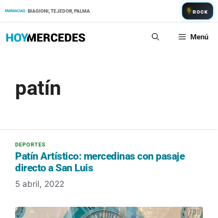
Saltar
BIAGIONI, TEJEDOR, PALMA
FARMACIAS:
ROCK
al
contenido
Menú
patín
Patín Artístico: mercedinas con pasaje
directo a San Luis
5 abril, 2022