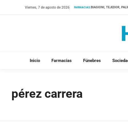
Saltar
Viernes, 7 de agosto de 2026
BIAGIONI, TEJEDOR, PA
FARMACIAS:
al
contenido
Inicio
Farmacias
Fúnebres
Socieda
pérez carrera