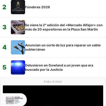
2
Fúnebres 2026
Se viene la 2° edición del «Mercado Alfajor» con
3
más de 20 expositores en la Plaza San Martín
Anuncian un corte de luz para reparar un cable
4
subterráneo
Detuvieron en Gowland a un joven que era
5
buscado por la Justicia
PUBLICIDAD