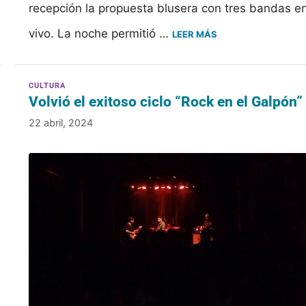
recepción la propuesta blusera con tres bandas e
vivo. La noche permitió …
LEER MÁS
Volvió el exitoso ciclo “Rock en el Galpón”
22 abril, 2024