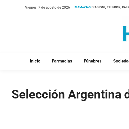
Saltar
Viernes, 7 de agosto de 2026
BIAGIONI, TEJEDOR, PA
FARMACIAS:
al
contenido
Inicio
Farmacias
Fúnebres
Socieda
Selección Argentina