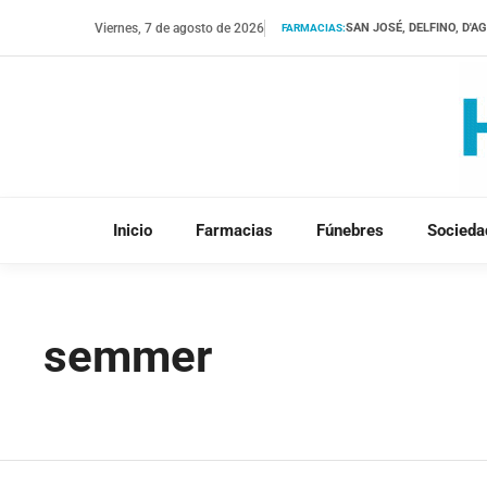
Saltar
Viernes, 7 de agosto de 2026
SAN JOSÉ, DELFINO, D'
FARMACIAS:
al
contenido
Inicio
Farmacias
Fúnebres
Socieda
semmer