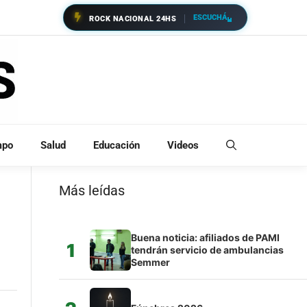
ESCUCHÁ
ROCK NACIONAL 24HS
mpo
Salud
Educación
Videos
Más leídas
Buena noticia: afiliados de PAMI
1
tendrán servicio de ambulancias
Semmer