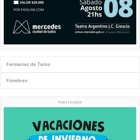
Farmacias de Turno
Fúnebres
PUBLICIDAD