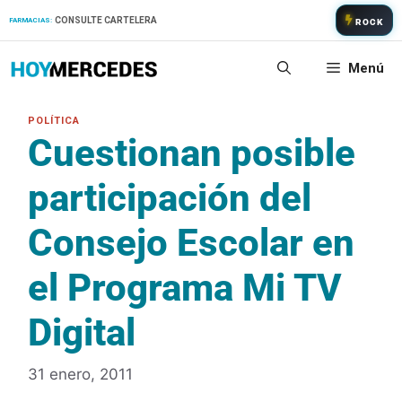
Saltar
CONSULTE CARTELERA
FARMACIAS:
ROCK
al
contenido
Menú
Cuestionan posible
participación del
Consejo Escolar en
el Programa Mi TV
Digital
31 enero, 2011