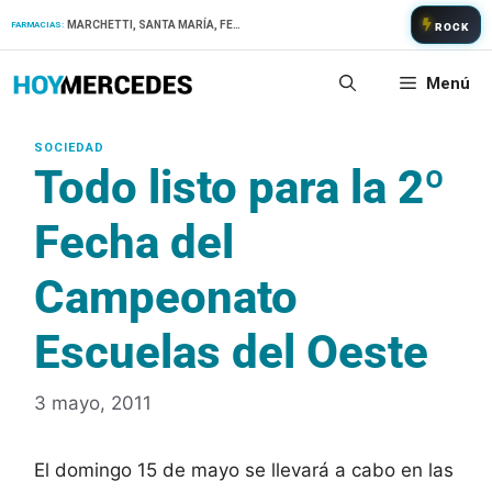
Saltar
MARCHETTI, SANTA MARÍA, FERNANDEZ
FARMACIAS:
ROCK
al
contenido
Menú
Todo listo para la 2º
Fecha del
Campeonato
Escuelas del Oeste
3 mayo, 2011
El domingo 15 de mayo se llevará a cabo en las