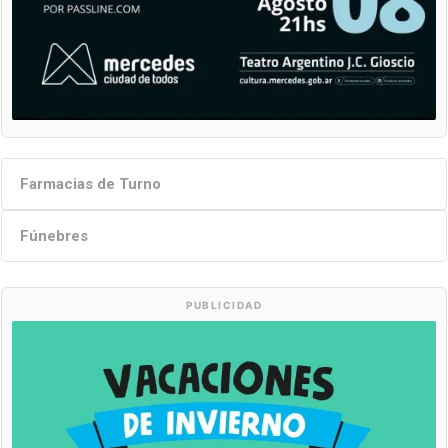
Farmacias de Turno
Fúnebres
PUBLICIDAD