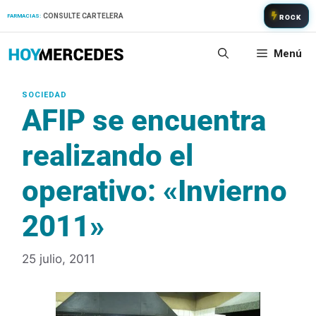
Saltar
CONSULTE CARTELERA
FARMACIAS:
ROCK
al
contenido
Menú
AFIP se encuentra
realizando el
operativo: «Invierno
2011»
25 julio, 2011