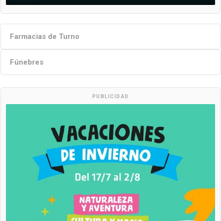
Farmacias de Turno
Fúnebres
PUBLICIDAD