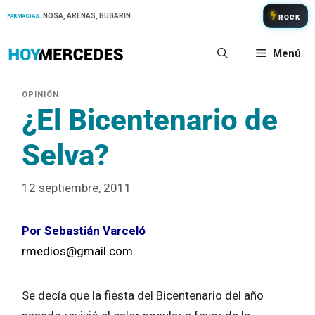
Saltar
NOSA, ARENAS, BUGARIN
FARMACIAS:
ROCK
al
contenido
Menú
¿El Bicentenario de
Selva?
12 septiembre, 2011
Por Sebastián Varceló
rmedios@gmail.com
Se decía que la fiesta del Bicentenario del año