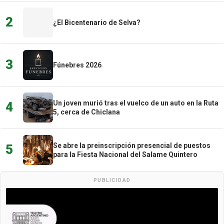
2
¿El Bicentenario de Selva?
3
Fúnebres 2026
Un joven murió tras el vuelco de un auto en la Ruta
4
5, cerca de Chiclana
Se abre la preinscripción presencial de puestos
5
para la Fiesta Nacional del Salame Quintero
PUBLICIDAD