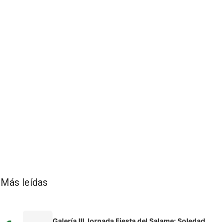
Más leídas
Galería III Jornada Fiesta del Salame: Soledad,