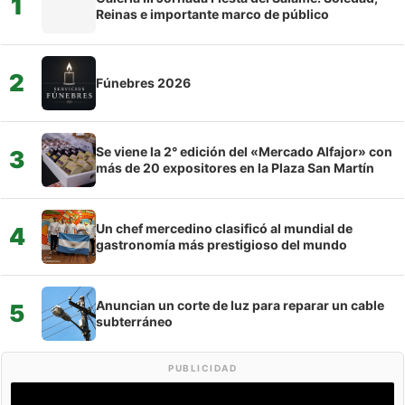
1
Reinas e importante marco de público
2
Fúnebres 2026
Se viene la 2° edición del «Mercado Alfajor» con
3
más de 20 expositores en la Plaza San Martín
Un chef mercedino clasificó al mundial de
4
gastronomía más prestigioso del mundo
Anuncian un corte de luz para reparar un cable
5
subterráneo
PUBLICIDAD