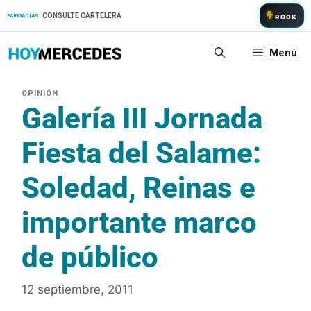
Saltar
CONSULTE CARTELERA
FARMACIAS:
ROCK
al
contenido
Menú
Galería III Jornada
Fiesta del Salame:
Soledad, Reinas e
importante marco
de público
12 septiembre, 2011