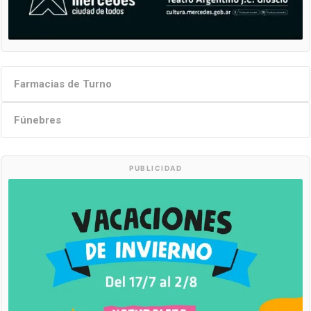
Farmacias de Turno
Fúnebres
PUBLICIDAD