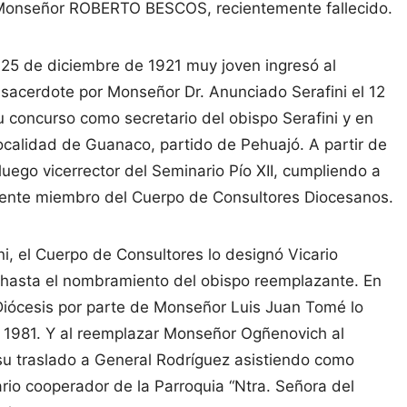
e Monseñor ROBERTO BESCOS, recientemente fallecido.
 25 de diciembre de 1921 muy joven ingresó al
 sacerdote por Monseñor Dr. Anunciado Serafini el 12
 concurso como secretario del obispo Serafini y en
ocalidad de Guanaco, partido de Pehuajó. A partir de
uego vicerrector del Seminario Pío XII, cumpliendo a
ormente miembro del Cuerpo de Consultores Diocesanos.
ni, el Cuerpo de Consultores lo designó Vicario
s hasta el nombramiento del obispo reemplazante. En
 Diócesis por parte de Monseñor Luis Juan Tomé lo
a 1981. Y al reemplazar Monseñor Ogñenovich al
su traslado a General Rodríguez asistiendo como
ario cooperador de la Parroquia “Ntra. Señora del