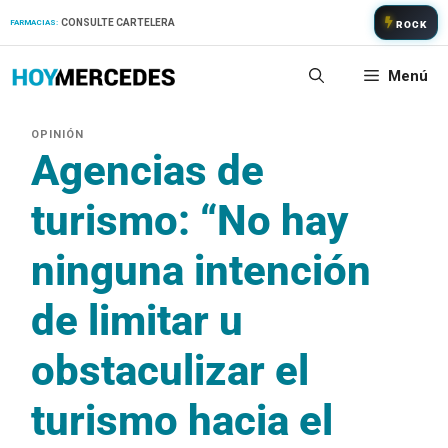
Saltar
CONSULTE CARTELERA
FARMACIAS:
ROCK
al
contenido
Menú
Agencias de
turismo: “No hay
ninguna intención
de limitar u
obstaculizar el
turismo hacia el