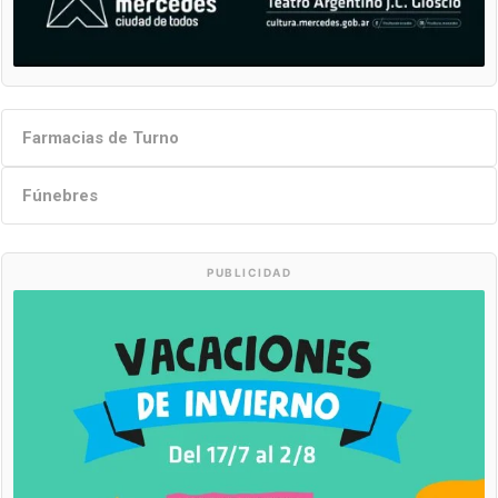
Farmacias de Turno
Fúnebres
PUBLICIDAD