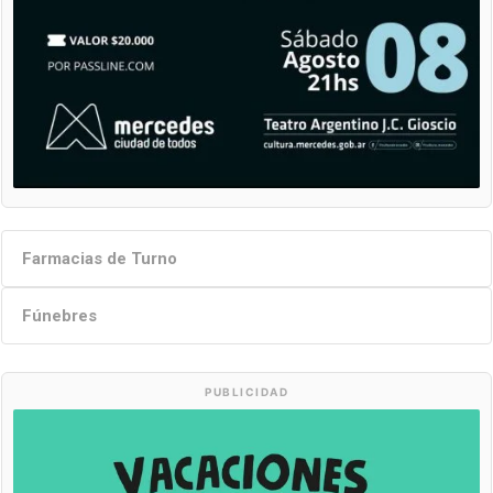
Farmacias de Turno
Fúnebres
PUBLICIDAD