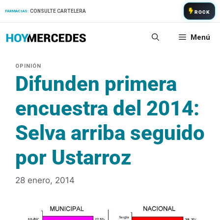
Saltar
CONSULTE CARTELERA
FARMACIAS:
ROCK
al
contenido
Menú
Difunden primera
encuestra del 2014:
Selva arriba seguido
por Ustarroz
28 enero, 2014