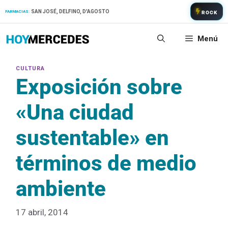
Saltar
SAN JOSÉ, DELFINO, D'AGOSTO
FARMACIAS:
ROCK
al
contenido
Menú
Exposición sobre
«Una ciudad
sustentable» en
términos de medio
ambiente
17 abril, 2014