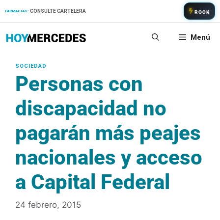
Saltar
CONSULTE CARTELERA
FARMACIAS:
ROCK
al
contenido
Menú
Personas con
discapacidad no
pagarán más peajes
nacionales y acceso
a Capital Federal
24 febrero, 2015