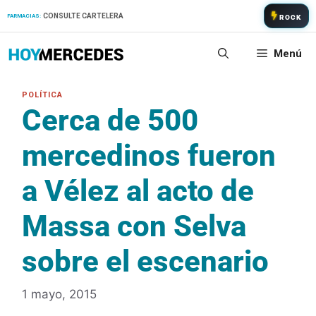
Saltar
CONSULTE CARTELERA
FARMACIAS:
ROCK
al
contenido
Menú
Cerca de 500
mercedinos fueron
a Vélez al acto de
Massa con Selva
sobre el escenario
1 mayo, 2015