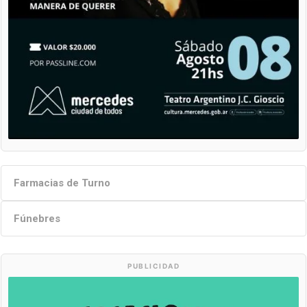
Farmacias de Turno
Fúnebres
PUBLICIDAD