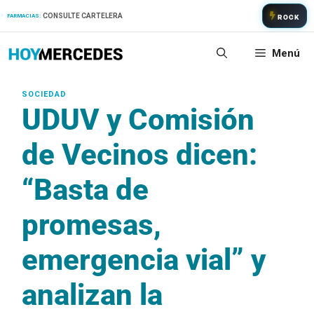
Saltar
CONSULTE CARTELERA
FARMACIAS:
ROCK
al
contenido
Menú
UDUV y Comisión
de Vecinos dicen:
“Basta de
promesas,
emergencia vial” y
analizan la