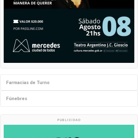
Farmacias de Turno
Fúnebres
PUBLICIDAD