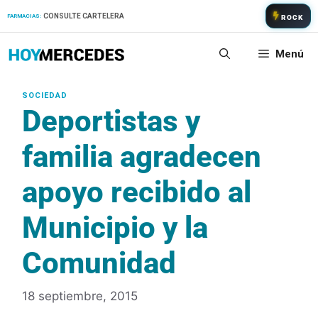
Saltar
CONSULTE CARTELERA
FARMACIAS:
ROCK
al
contenido
Menú
Deportistas y
familia agradecen
apoyo recibido al
Municipio y la
Comunidad
18 septiembre, 2015