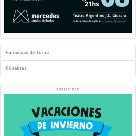
Farmacias de Turno
Fúnebres
PUBLICIDAD