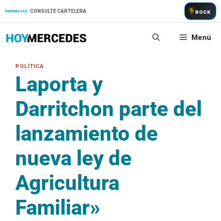
Saltar
CONSULTE CARTELERA
FARMACIAS:
ROCK
al
contenido
Menú
Laporta y
Darritchon parte del
lanzamiento de
nueva ley de
Agricultura
Familiar»