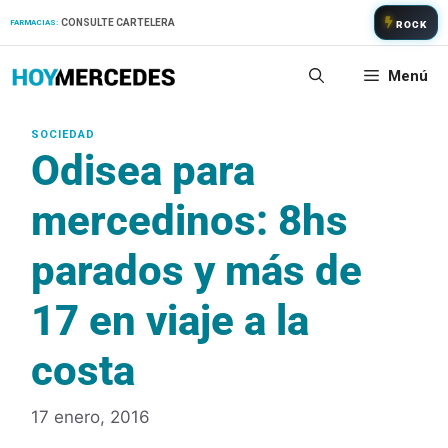
Saltar
CONSULTE CARTELERA
FARMACIAS:
ROCK
al
contenido
Menú
Odisea para
mercedinos: 8hs
parados y más de
17 en viaje a la
costa
17 enero, 2016