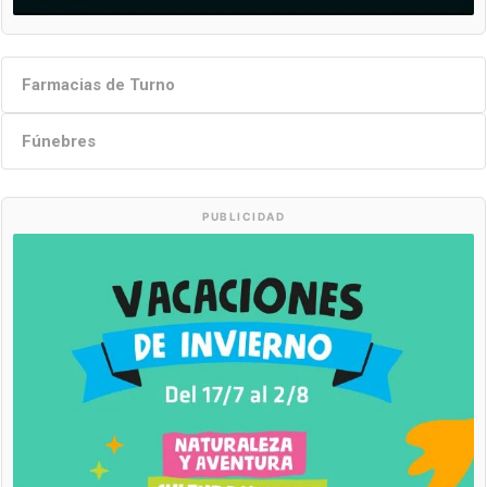
Farmacias de Turno
Fúnebres
PUBLICIDAD