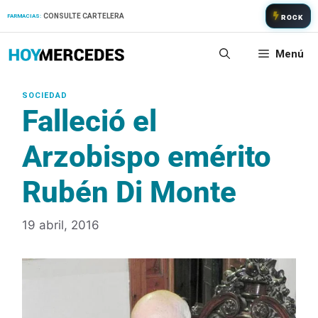
Saltar
CONSULTE CARTELERA
FARMACIAS:
ROCK
al
contenido
Menú
Falleció el
Arzobispo emérito
Rubén Di Monte
19 abril, 2016