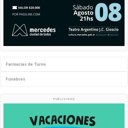
Farmacias de Turno
Fúnebres
PUBLICIDAD