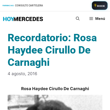
Saltar
CONSULTE CARTELERA
FARMACIAS:
ROCK
al
contenido
Menú
Recordatorio: Rosa
Haydee Cirullo De
Carnaghi
4 agosto, 2016
Rosa Haydee Cirullo De Carnaghi